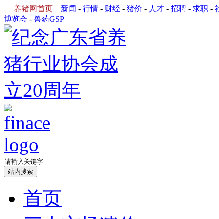
养猪网首页
新闻
-
行情
-
财经
-
猪价
-
人才
-
招聘
-
求职
-
博览会
-
兽药GSP
首页