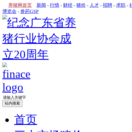
养猪网首页
新闻
-
行情
-
财经
-
猪价
-
人才
-
招聘
-
求职
-
博览会
-
兽药GSP
首页