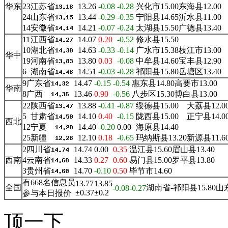
华东
23
江苏省
13.26
-0.08
-0.28
兴化市15.00
东海县12.00
24
山东省
13.44
-0.29
-0.35
宁阳县14.65
沂水县11.00
14
安徽省
14.21
-0.07
-0.24
太湖县15.50
广德县13.40
11
江西省
14.07
0.20
-0.52
修水县15.50
10
湖北省
14.63
-0.33
-0.14
广水市15.38
枝江市13.00
华中
19
河南省
13.80
0.03
-0.08
中牟县14.60
宝丰县12.90
6
湖南省
14.51
-0.03
-0.28
祁阳县15.80
岳塘区13.40
9
广东省
14.47
-0.15
-0.54
惠东县14.80
高要市13.00
华南
8
广西
13.46
0.90
-0.56
八步区15.30
博白县13.00
22
陕西省
13.88
-0.41
-0.87
绥德县15.00
大荔县12.0
5
甘肃省
14.10
0.40
-0.15
陇西县15.00
正宁县14.0
西北
12
宁夏
14.40
-0.20
0.00
海原县14.40
25
新疆
12.10
0.18
-0.65
玛纳斯县13.20
新源县11.6
2
四川省
14.74
0.00
0.35
温江县15.60
眉山县13.40
西南
4
云南省
14.33
0.27
0.60
易门县15.00
罗平县13.80
3
贵州省
14.70
-0.10
0.50
毕节市14.60
有668名信息员
13.77
13.85
全国
湖南省-祁阳县15.80
山东
-0.08
-0.27
±0.37
±0.2
参与本日报价
顶一下