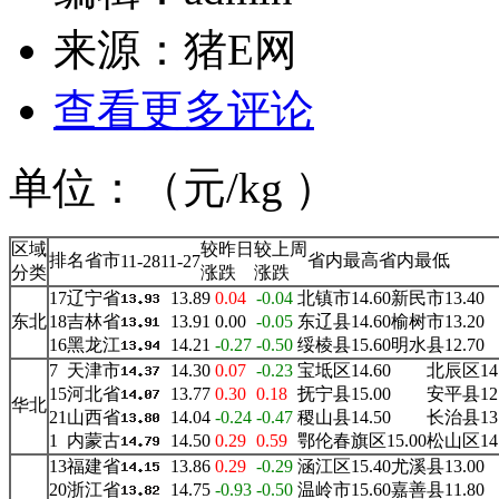
来源：
猪E网
查看更多评论
单位：（元/kg ）
区域
较昨日
较上周
排名
省市
省内最高
省内最低
11-28
11-27
分类
涨跌
涨跌
17
辽宁省
13.89
0.04
-0.04
北镇市14.60
新民市13.40
东北
18
吉林省
13.91
0.00
-0.05
东辽县14.60
榆树市13.20
16
黑龙江
14.21
-0.27
-0.50
绥棱县15.60
明水县12.70
7
天津市
14.30
0.07
-0.23
宝坻区14.60
北辰区14
15
河北省
13.77
0.30
0.18
抚宁县15.00
安平县12
华北
21
山西省
14.04
-0.24
-0.47
稷山县14.50
长治县13
1
内蒙古
14.50
0.29
0.59
鄂伦春旗区15.00
松山区14
13
福建省
13.86
0.29
-0.29
涵江区15.40
尤溪县13.00
20
浙江省
14.75
-0.93
-0.50
温岭市15.60
嘉善县11.80