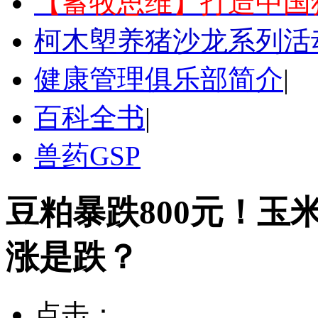
【蓄牧思维】打造中国
柯木塱养猪沙龙系列活
健康管理俱乐部简介
|
百科全书
|
兽药GSP
豆粕暴跌800元！玉
涨是跌？
点击：