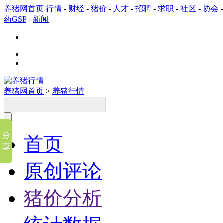
养猪网首页
行情
-
财经
-
猪价
-
人才
-
招聘
-
求职
-
社区
-
协会
药GSP
-
新闻
养猪网首页
>
养猪行情
首页
原创评论
猪价分析