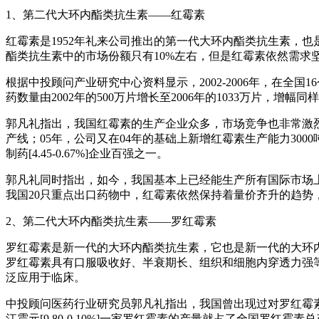
1、第二代大环内酯类抗生素——红霉素
红霉素是1952年礼来公司推出的第一代大环内酯类抗生素，
酯类抗生素中的市场份额只有10%左右，但是红霉素依然需求
根据中投顾问产业研究中心资料显示，2002-2006年，在全国1
药数量由2002年的500万片增长至2006年的1033万片，
郭凡礼指出，我国红霉素的生产企业众多，市场竞争也非常激烈
产线；05年，公司又在04年的基础上新增红霉素生产能力30
制药[4.45-0.67%]企业百强之一。
郭凡礼同时指出，如今，我国基本上已经能生产所有国际市场
我国20只重点出口药物中，红霉素依然保持着量价齐升的趋势
2、第二代大环内酯类抗生素——罗红霉素
罗红霉素是新一代的大环内酯类抗生素，它也是新一代的大环内酯
罗红霉素具有口服吸收好、半衰期长、组织和细胞内穿透力强等
泛应用于临床。
中投顾问医药行业研究员郭凡礼指出，我国曾出现过对罗红霉
江震元[9.80-0.10%]一家罗红霉素的产量就占了全国罗红