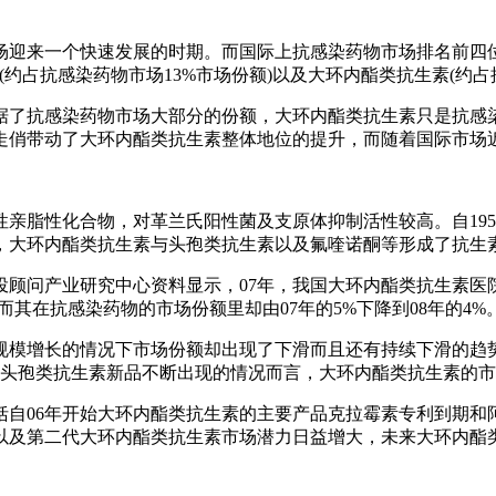
迎来一个快速发展的时期。而国际上抗感染药物市场排名前四位分
(约占抗感染药物市场13%市场份额)以及大环内酯类抗生素(约占
据了抗感染药物市场大部分的份额，大环内酯类抗生素只是抗感
走俏带动了大环内酯类抗生素整体地位的提升，而随着国际市场
亲脂性化合物，对革兰氏阳性菌及支原体抑制活性较高。自19
，大环内酯类抗生素与头孢类抗生素以及氟喹诺酮等形成了抗生
顾问产业研究中心资料显示，07年，我国大环内酯类抗生素医院市
然而其在抗感染药物的市场份额里却由07年的5%下降到08年的4%
规模增长的情况下市场份额却出现了下滑而且还有持续下滑的趋
于头孢类抗生素新品不断出现的情况而言，大环内酯类抗生素的
括自06年开始大环内酯类抗生素的主要产品克拉霉素专利到期和
以及第二代大环内酯类抗生素市场潜力日益增大，未来大环内酯