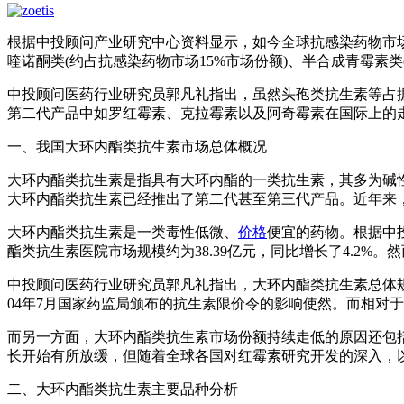
根据中投顾问产业研究中心资料显示，如今全球抗感染药物市场
喹诺酮类(约占抗感染药物市场15%市场份额)、半合成青霉素类
中投顾问医药行业研究员郭凡礼指出，虽然头孢类抗生素等占
第二代产品中如罗红霉素、克拉霉素以及阿奇霉素在国际上的
一、我国大环内酯类抗生素市场总体概况
大环内酯类抗生素是指具有大环内酯的一类抗生素，其多为碱性
大环内酯类抗生素已经推出了第二代甚至第三代产品。近年来
大环内酯类抗生素是一类毒性低微、
价格
便宜的药物。根据中投
酯类抗生素医院市场规模约为38.39亿元，同比增长了4.2%。
中投顾问医药行业研究员郭凡礼指出，大环内酯类抗生素总体
04年7月国家药监局颁布的抗生素限价令的影响使然。而相对
而另一方面，大环内酯类抗生素市场份额持续走低的原因还包
长开始有所放缓，但随着全球各国对红霉素研究开发的深入，
二、大环内酯类抗生素主要品种分析