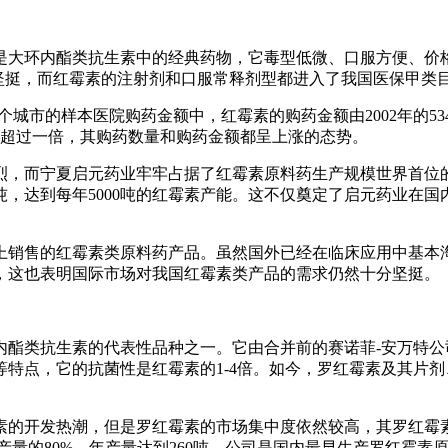
也是大环内酯类抗生素中的经典药物，它毒型低微、口服方便、
坚挺，而红霉素的注射剂和口服常释剂型都进入了我国医保甲类
6个城市的样本医院购药金额中，红霉素的购药金额由2002年的534
增幅同样超过一倍，其购药数量和购药金额都呈上涨的态势。
，而宁夏启元药业牢牢占据了红霉素原料药生产规模世界首位的位
00吨，达到每年5000吨的红霉素产能。这不仅奠定了启元药业
上销售的红霉素类原料药产品。虽然国外已经在临床应用中基本淘
，这也表明国际市场对我国红霉素类产品的需求仍然十分坚挺。
类抗生素的代表性品种之一。它由合并前的赛诺菲-安万特公司首先研
特点，它的抗菌性是红霉素的1-4倍。如今，罗红霉素及其片
素的开发热潮，但是罗红霉素的市场集中度依然较高，其罗红霉
霉素总产量的80%，年产量达到260吨，公司是国内最早生产罗红