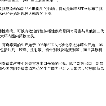
感染药物新品不断诞生的影响，特别是04年SFDA颁布了抗
相比已经开始出现较大幅度的下滑。
播性疾病。可以有效治疗性传播性疾病是阿奇霉素与其他第二代
居大环内酯内药物龙头。
霉素的生产始于1995年SFDA批准北京太洋药业开始。06
种，包括片剂、胶囊、注射液、粉针剂以及输液剂等，而且其原料
阿奇霉素占整个阿奇霉素出口份额的40%。除了对外出口，新昌
如今国内阿奇霉素原料药的生产能力已经大大加强，特别像新昌