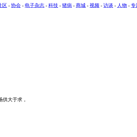
社区
-
协会
-
电子杂志
-
科技
-
猪病
-
商城
-
视频
-
访谈
-
人物
-
专
市场供大于求，