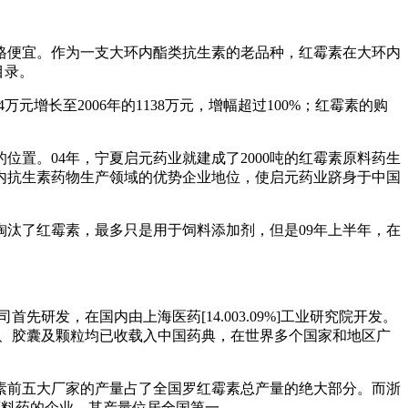
价格便宜。作为一支大环内酯类抗生素的老品种，红霉素在大环内
目录。
万元增长至2006年的1138万元，增幅超过100%；红霉素的购
置。04年，宁夏启元药业就建成了2000吨的红霉素原料药生
在国内抗生素药物生产领域的优势企业地位，使启元药业跻身于中国
汰了红霉素，最多只是用于饲料添加剂，但是09年上半年，在
发，在国内由上海医药[14.003.09%]工业研究院开发。
剂、胶囊及颗粒均已收载入中国药典，在世界多个国家和地区广
素前五大厂家的产量占了全国罗红霉素总产量的绝大部分。而浙
霉素原料药的企业，其产量位居全国第一。