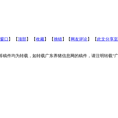
窗口
】 【
顶部
】 【
收藏
】 【
挑错
】【
网友评论
】 【
此文分享至
频等稿件均为转载，如转载广东养猪信息网的稿件，请注明转载“