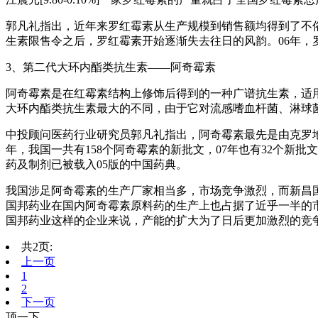
郭凡礼指出，近年来罗红霉素从生产规模到销售额均得到了不俗
生素限售令之后，罗红霉素开始逐渐失去往日的风韵。06年，
3、第二代大环内酯类抗生素——阿奇霉素
阿奇霉素是在红霉素结构上修饰后得到的一种广谱抗生素，适
大环内酯类抗生素最大的不同，由于它对流感嗜血杆菌、淋球
中投顾问医药行业研究员郭凡礼指出，阿奇霉素最先是由克罗地
年，我国一共有158个阿奇霉素的新批文，07年也有32个
药及制剂已被载入05版的中国药典。
我国涉足阿奇霉素的生产厂家相当多，市场竞争激烈，而新昌国
国邦药业在国内阿奇霉素原料药的生产上也占据了近乎一半的
国邦药业这样的企业来说，产能的扩大为了日后更加激烈的竞
共2页:
上一页
1
2
下一页
顶一下