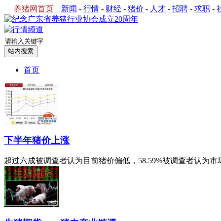
养猪网首页
新闻
-
行情
-
财经
-
猪价
-
人才
-
招聘
-
求职
-
首页
下半年猪价上涨
超过六成被调查者认为目前猪价偏低，58.59%被调查者认为