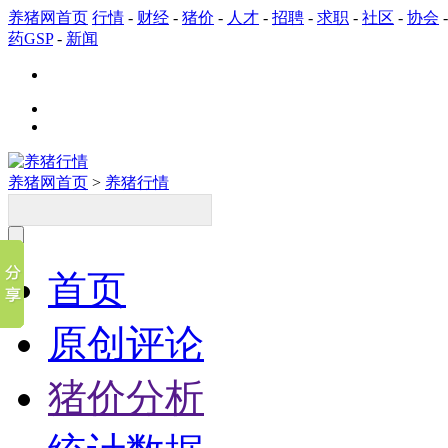
养猪网首页
行情
-
财经
-
猪价
-
人才
-
招聘
-
求职
-
社区
-
协会
药GSP
-
新闻
养猪网首页
>
养猪行情
首页
原创评论
猪价分析